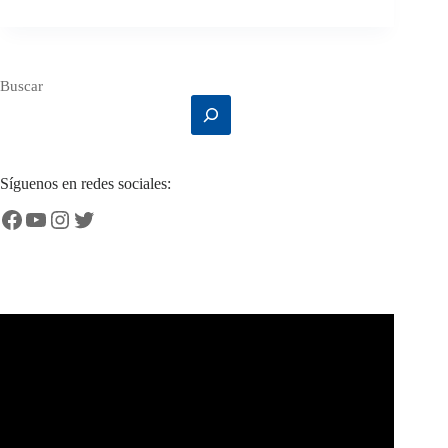
Buscar
Síguenos en redes sociales:
Facebook
YouTube
Instagram
Twitter