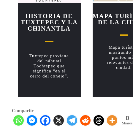
HISTORIA DE
MAPA TURÍ
TUXTEPEC Y LA
DE LA CI
CHINANTLA
Mapa turíst
mostrando 
Tuxtepec proviene
puntos m
del náhuatl
relevantes d
Tōchtepēc que
ciudad.
significa “en el
cerro del conejo”.
Compartir
0
Shares