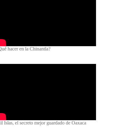
Qué hacer en la Chinantla?
l Islas, el secreto mejor guardado de Oaxaca