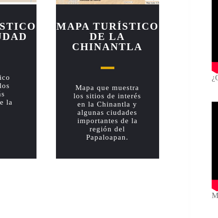
STICO
MAPA TURÍSTICO
UDAD
DE LA
CHINANTLA
ico
¿
los
Mapa que muestra
ás
los sitios de interés
e la
en la Chinantla y
algunas ciudades
importantes de la
región del
Papaloapan.
Mi