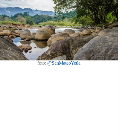
foto:
@SanMateoYetla