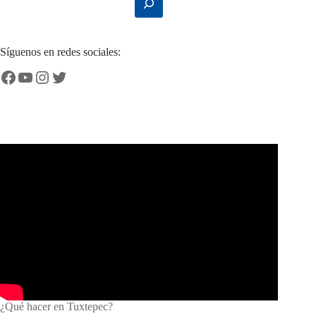
Síguenos en redes sociales:
Facebook
YouTube
Instagram
Twitter
¿Qué hacer en Tuxtepec?