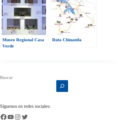
Museo Regional Casa
Ruta Chinantla
Verde
Buscar
Síguenos en redes sociales:
Facebook
YouTube
Instagram
Twitter